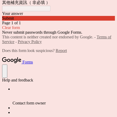
其他補充資訊（ 非必填 ）
Your answer
Submit
Page 1 of 1
Clear form
Never submit passwords through Google Forms.
This content is neither created nor endorsed by Google. -
Terms of
Service
-
Privacy Policy
Does this form look suspicious?
Report
Forms
Help and feedback
Contact form owner