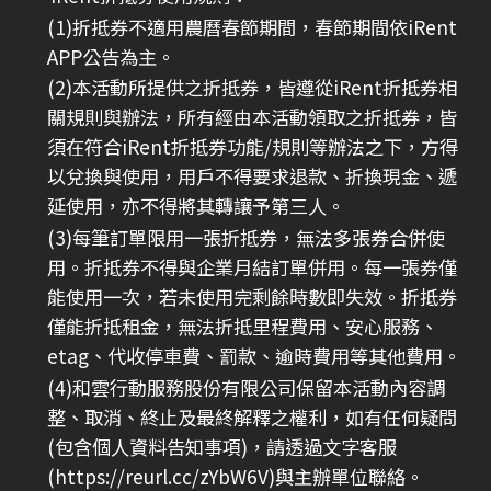
(1)折抵券不適用農曆春節期間，春節期間依iRent
APP公告為主。
(2)本活動所提供之折抵券，皆遵從iRent折抵券相
關規則與辦法，所有經由本活動領取之折抵券，皆
須在符合iRent折抵券功能/規則等辦法之下，方得
以兌換與使用，用戶不得要求退款、折換現金、遞
延使用，亦不得將其轉讓予第三人。
(3)每筆訂單限用一張折抵券，無法多張券合併使
用。折抵券不得與企業月結訂單併用。每一張券僅
能使用一次，若未使用完剩餘時數即失效。折抵券
僅能折抵租金，無法折抵里程費用、安心服務、
etag、代收停車費、罰款、逾時費用等其他費用。
(4)和雲行動服務股份有限公司保留本活動內容調
整、取消、終止及最終解釋之權利，如有任何疑問
(包含個人資料告知事項)，請透過文字客服
(
https://reurl.cc/zYbW6V
)與主辦單位聯絡。