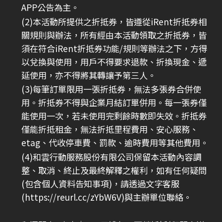
APP公告為主。
(2)本活動所提供之折抵券，皆遵從iRent折抵券相
關規則與辦法，所有經由本活動領取之折抵券，皆
須在符合iRent折抵券功能/規則等辦法之下，方得
以兌換與使用，用戶不得要求退款、折換現金、遞
延使用，亦不得將其轉讓予第三人。
(3)每筆訂單限用一張折抵券，無法多張券合併使
用。折抵券不得與企業月結訂單併用。每一張券僅
能使用一次，若未使用完剩餘時數即失效。折抵券
僅能折抵租金，無法折抵里程費用、安心服務、
etag、代收停車費、罰款、逾時費用等其他費用。
(4)和雲行動服務股份有限公司保留本活動內容調
整、取消、終止及最終解釋之權利，如有任何疑問
(包含個人資料告知事項)，請透過文字客服
(
https://reurl.cc/zYbW6V
)與主辦單位聯絡。