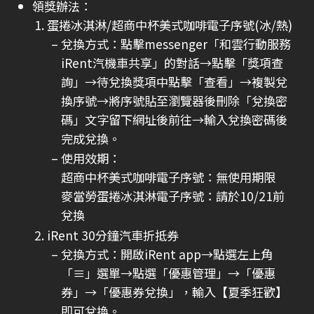
領獎辦法：
蛋捲冰淇淋/超商中杯美式咖啡電子序號(冰/熱)
兌換方式：點擊messenger「和雲行動服務
iRent汽機車共享」的對話→點擊「獎項查
詢」→待兌換獎項中點擊「查看」→複製兌
換序號→將序號貼至瀏覽器後刪除「兌換密
碼」文字留下網址後前往→輸入兌換密碼後
完成兌換。
使用效期：
超商中杯美式咖啡電子序號：無使用期限
麥當勞蛋捲冰淇淋電子序號：請於10/21前
兌換
iRent 30分鐘汽車折抵券
兌換方式：開啟iRent app→點選左上角
「≡」選單→點選「優惠管理」→「優惠
券」→「優惠券兌換」，輸入【夏季狂歡】
即可兌換。